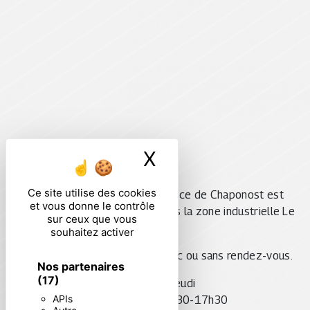
X
Masquer le ban
Ce site utilise des cookies
Située à 13 km de Lyon, l’agence de Chaponost est
et vous donne le contrôle
située au
2 rue Jules-Verne
, dans la zone industrielle Le
sur ceux que vous
Caillou.
souhaitez activer
Notre équipe vous accueille avec ou sans rendez-vous.
Nos partenaires
(17)
Du lundi au jeudi
APIs
8h30-12h30 / 13h30-17h30