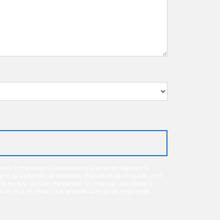
nées à et ses sous-traitants dans le seul but de répondre à
t, de portabilité, de limitation, d’opposition, de retrait de votre
st-mortem. Vous pouvez exercer ces droits par voie postale à
de de prise de contact puis pendant la durée de prescription