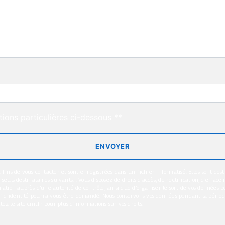
deau des cookies
tions particulières ci-dessous **
ENVOYER
ns de vous contacter et sont enregistrées dans un fichier informatisé. Elles sont desti
s destinataires suivants: . Vous disposez de droits d’accès, de rectification, d’effacemen
tion auprès d’une autorité de contrôle, ainsi que d’organiser le sort de vos données po
atif d'identité pourra vous être demandé. Nous conservons vos données pendant la pério
z le site cnil.fr pour plus d’informations sur vos droits.