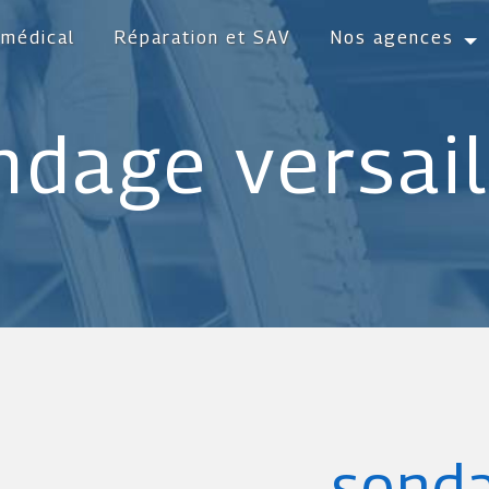
 médical
Réparation et SAV
Nos agences
ndage versail
sond