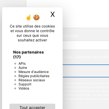
X
Masquer le ban
Ce site utilise des cookies
et vous donne le contrôle
sur ceux que vous
Combien font neuf plus sept
souhaitez activer
Nos partenaires
En cochant cette case, j'accepte les condi
(17)
APIs
Autre
Mesure d'audience
Régies publicitaires
Réseaux sociaux
** Les données personnelles communiquées sont nécessaires aux fi
Support
votre message. Les données collectées seront communiquées aux seul
Vidéos
consentement à tout moment et du droit d’introduire une réclama
l'adresse ou par courrier électronique à l'adresse . Un justific
légale aux fins probatoires et de gestion des contentieux. Consulte
Tout accepter